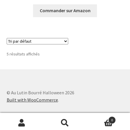
prix
prix
initial
actuel
Commander sur Amazon
était :
est :
24,99€.
19,99€.
5 résultats affichés
© Au Lutin Bourré Halloween 2026
Built with WooCommerce
.
0
Recherche
Recherche