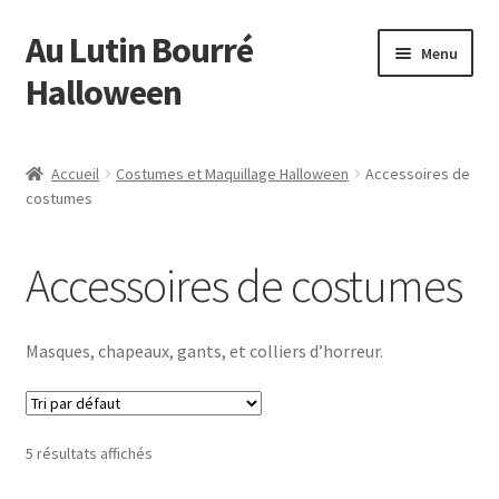
Au Lutin Bourré
Aller
Aller
Menu
à
au
Halloween
la
contenu
navigation
Accueil
Accueil
Costumes et Maquillage Halloween
Accessoires de
costumes
Bienvenue
Blog
Accessoires de costumes
Boutique
Masques, chapeaux, gants, et colliers d’horreur.
Commande
Mon compte
5 résultats affichés
Page d’exemple