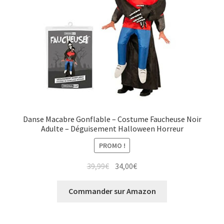
Danse Macabre Gonflable – Costume Faucheuse Noir
Adulte – Déguisement Halloween Horreur
PROMO !
Le
Le
39,99
€
34,00
€
prix
prix
initial
actuel
Commander sur Amazon
était :
est :
39,99€.
34,00€.