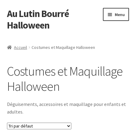
Au Lutin Bourré
Aller
Aller
Menu
à
au
Halloween
la
contenu
navigation
Accueil
Accueil
Costumes et Maquillage Halloween
Bienvenue
Costumes et Maquillage
Blog
Halloween
Boutique
Commande
Déguisements, accessoires et maquillage pour enfants et
adultes.
Mon compte
Page d’exemple