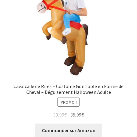
Cavalcade de Rires – Costume Gonflable en Forme de
Cheval – Déguisement Halloween Adulte
PROMO !
Le
Le
39,99
€
35,99
€
prix
prix
initial
actuel
Commander sur Amazon