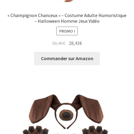
« Champignon Chanceux » – Costume Adulte Humoristique
– Halloween Homme Jeux Vidéo
PROMO !
Le
Le
30,45
€
28,43
€
prix
prix
initial
actuel
Commander sur Amazon
était :
est :
30,45€.
28,43€.