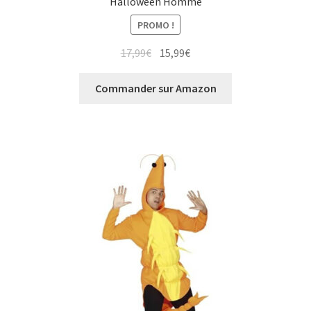
Halloween Homme
PROMO !
Le
Le
17,99
€
15,99
€
prix
prix
initial
actuel
Commander sur Amazon
était :
est :
17,99€.
15,99€.