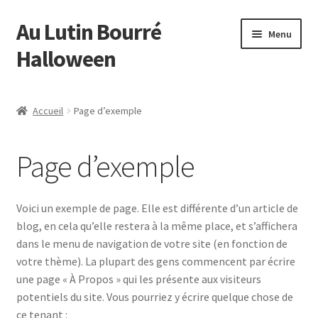
Au Lutin Bourré
Aller
Aller
Menu
à
au
Halloween
la
contenu
navigation
Accueil
Accueil
Page d’exemple
Bienvenue
Page d’exemple
Blog
Boutique
Voici un exemple de page. Elle est différente d’un article de
blog, en cela qu’elle restera à la même place, et s’affichera
Commande
dans le menu de navigation de votre site (en fonction de
votre thème). La plupart des gens commencent par écrire
Mon compte
une page « À Propos » qui les présente aux visiteurs
potentiels du site. Vous pourriez y écrire quelque chose de
ce tenant :
Page d’exemple