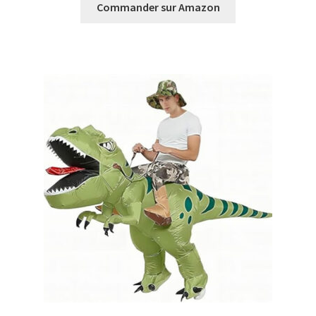
initial
actuel
Commander sur Amazon
était :
est :
29,99€.
27,49€.