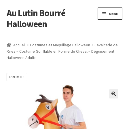
Au Lutin Bourré
Aller
Aller
Menu
à
au
Halloween
la
contenu
navigation
Accueil
Accueil
Costumes et Maquillage Halloween
Cavalcade de
Rires – Costume Gonflable en Forme de Cheval – Déguisement
Bienvenue
Halloween Adulte
Blog
PROMO !
Boutique
Commande
Mon compte
Page d’exemple