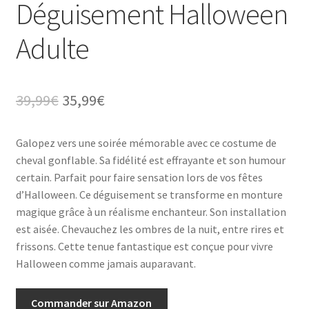
Déguisement Halloween
Adulte
Le
Le
39,99
€
35,99
€
prix
prix
Galopez vers une soirée mémorable avec ce costume de
initial
actuel
cheval gonflable. Sa fidélité est effrayante et son humour
était :
est :
certain. Parfait pour faire sensation lors de vos fêtes
d’Halloween. Ce déguisement se transforme en monture
39,99€.
35,99€.
magique grâce à un réalisme enchanteur. Son installation
est aisée. Chevauchez les ombres de la nuit, entre rires et
frissons. Cette tenue fantastique est conçue pour vivre
Halloween comme jamais auparavant.
Commander sur Amazon