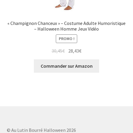
« Champignon Chanceux » – Costume Adulte Humoristique
– Halloween Homme Jeux Vidéo
PROMO !
Le
Le
30,45
€
28,43
€
prix
prix
initial
actuel
Commander sur Amazon
était :
est :
30,45€.
28,43€.
© Au Lutin Bourré Halloween 2026