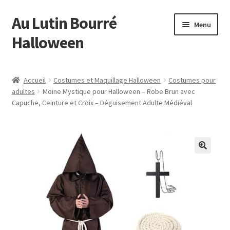
Au Lutin Bourré
Aller
Aller
Menu
à
au
Halloween
la
contenu
navigation
Accueil
Accueil
Costumes et Maquillage Halloween
Costumes pour
adultes
Moine Mystique pour Halloween – Robe Brun avec
Bienvenue
Capuche, Ceinture et Croix – Déguisement Adulte Médiéval
Blog
Boutique
Commande
Mon compte
Page d’exemple