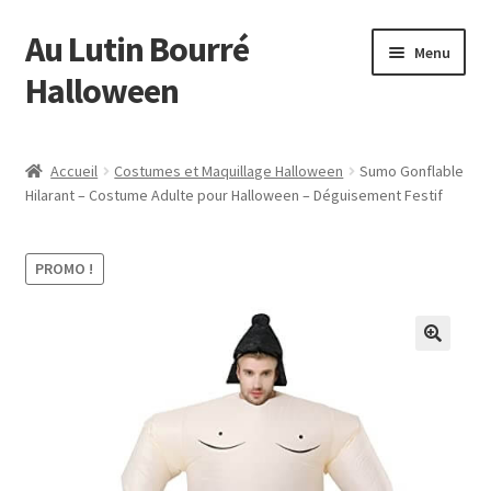
Au Lutin Bourré
Aller
Aller
Menu
à
au
Halloween
la
contenu
navigation
Accueil
Accueil
Costumes et Maquillage Halloween
Sumo Gonflable
Hilarant – Costume Adulte pour Halloween – Déguisement Festif
Bienvenue
Blog
PROMO !
Boutique
Commande
Mon compte
Page d’exemple