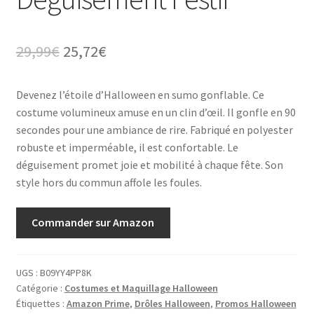
Le
Le
29,99
€
25,72
€
prix
prix
Devenez l’étoile d’Halloween en sumo gonflable. Ce
initial
actuel
costume volumineux amuse en un clin d’œil. Il gonfle en 90
était :
est :
secondes pour une ambiance de rire. Fabriqué en polyester
robuste et imperméable, il est confortable. Le
29,99€.
25,72€.
déguisement promet joie et mobilité à chaque fête. Son
style hors du commun affole les foules.
Commander sur Amazon
UGS :
B09YY4PP8K
Catégorie :
Costumes et Maquillage Halloween
Étiquettes :
Amazon Prime
,
Drôles Halloween
,
Promos Halloween